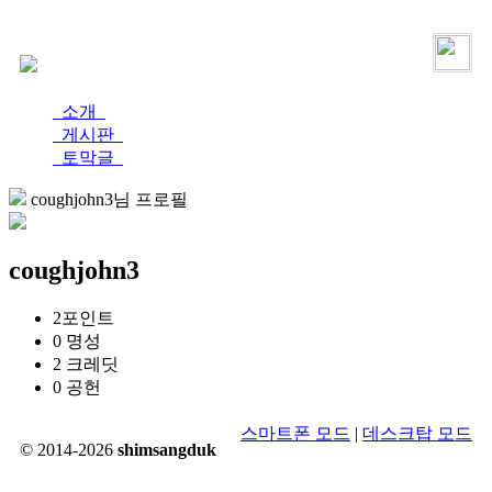
로그인
가입
소개
게시판
토막글
coughjohn3님 프로필
coughjohn3
2
포인트
0
명성
2
크레딧
0
공헌
스마트폰 모드
|
데스크탑 모드
© 2014-2026
shimsangduk