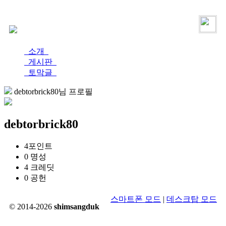
로그인
가입
소개
게시판
토막글
debtorbrick80님 프로필
debtorbrick80
4
포인트
0
명성
4
크레딧
0
공헌
스마트폰 모드
|
데스크탑 모드
© 2014-2026
shimsangduk