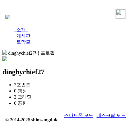
로그인
가입
소개
게시판
토막글
dinghychief27님 프로필
dinghychief27
2
포인트
0
명성
2
크레딧
0
공헌
스마트폰 모드
|
데스크탑 모드
© 2014-2026
shimsangduk