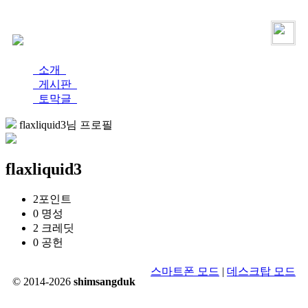
로그인
가입
소개
게시판
토막글
flaxliquid3님 프로필
flaxliquid3
2
포인트
0
명성
2
크레딧
0
공헌
스마트폰 모드
|
데스크탑 모드
© 2014-2026
shimsangduk