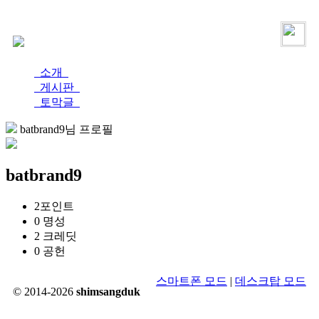
로그인
가입
소개
게시판
토막글
batbrand9님 프로필
batbrand9
2
포인트
0
명성
2
크레딧
0
공헌
스마트폰 모드
|
데스크탑 모드
© 2014-2026
shimsangduk