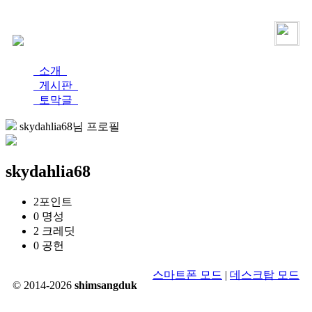
로그인
가입
소개
게시판
토막글
skydahlia68님 프로필
skydahlia68
2
포인트
0
명성
2
크레딧
0
공헌
스마트폰 모드
|
데스크탑 모드
© 2014-2026
shimsangduk