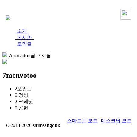
로그인
가입
소개
게시판
토막글
7mcnvotoo님 프로필
7mcnvotoo
2
포인트
0
명성
2
크레딧
0
공헌
스마트폰 모드
|
데스크탑 모드
© 2014-2026
shimsangduk