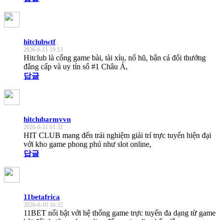
hitclubwtf
2026-6-11 19:13
Hitclub là cổng game bài, tài xỉu, nổ hũ, bắn cá đổi thưởng
đẳng cấp và uy tín số #1 Châu Á,
답글
hitclubarmyvn
2026-6-11 01:32
HIT CLUB mang đến trải nghiệm giải trí trực tuyến hiện đại
với kho game phong phú như slot online,
답글
11betafrica
2026-6-10 16:32
11BET nổi bật với hệ thống game trực tuyến đa dạng từ game