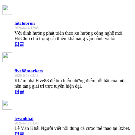
hitclubrun
2026-6-14 12:45
Với định hướng phát triển theo xu hướng công nghệ mới,
HitClub chú trọng cải thiện khả năng vận hành và tối
답글
five88markets
2026-6-13 02:18
Khám phá Five88 để tìm hiểu những điểm nổi bật của một
nền tảng giải trí trực tuyến hiện đại.
답글
levankhai
2026-6-12 03:48
Lê Văn Khải Người viết nội dung cá cược thể thao tại 8xbet.
답글