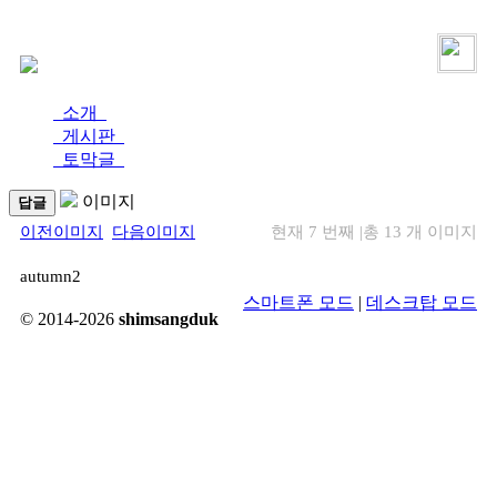
로그인
가입
소개
게시판
토막글
이미지
답글
이전이미지
다음이미지
현재 7 번째
|
총 13 개 이미지
autumn2
스마트폰 모드
|
데스크탑 모드
© 2014-2026
shimsangduk