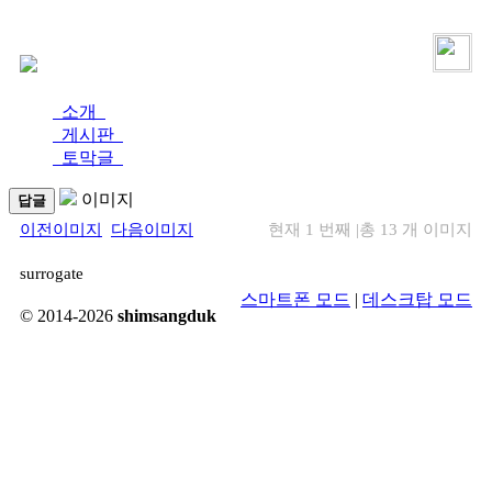
로그인
가입
소개
게시판
토막글
이미지
답글
이전이미지
다음이미지
현재 1 번째
|
총 13 개 이미지
surrogate
스마트폰 모드
|
데스크탑 모드
© 2014-2026
shimsangduk