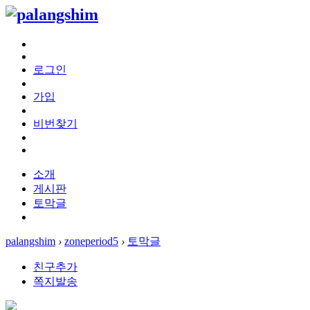
로그인
가입
비번찾기
소개
게시판
토막글
palangshim
›
zoneperiod5
›
토막글
친구추가
쪽지발송