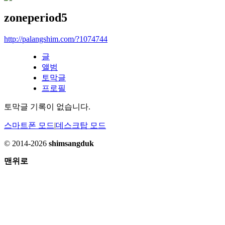
zoneperiod5
http://palangshim.com/?1074744
글
앨범
토막글
프로필
토막글 기록이 없습니다.
스마트폰 모드
|
데스크탑 모드
© 2014-2026
shimsangduk
맨위로