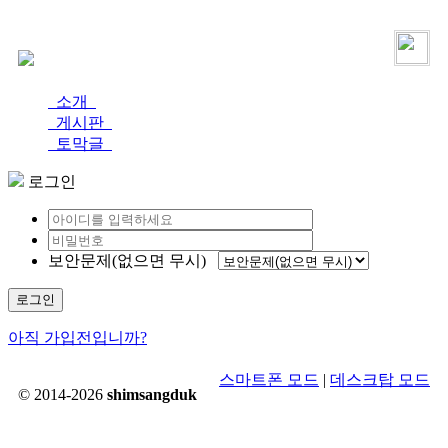
로그인
가입
소개
게시판
토막글
로그인
보안문제(없으면 무시)
로그인
아직 가입전입니까?
스마트폰 모드
|
데스크탑 모드
© 2014-2026
shimsangduk