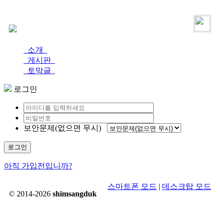
로그인
가입
소개
게시판
토막글
로그인
보안문제(없으면 무시)
로그인
아직 가입전입니까?
스마트폰 모드
|
데스크탑 모드
© 2014-2026
shimsangduk