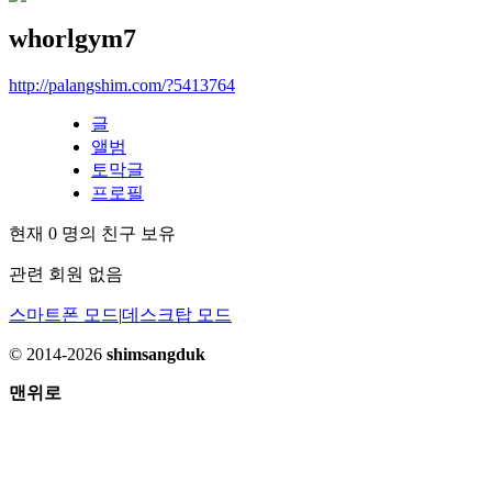
whorlgym7
http://palangshim.com/?5413764
글
앨범
토막글
프로필
현재
0
명의 친구 보유
관련 회원 없음
스마트폰 모드
|
데스크탑 모드
© 2014-2026
shimsangduk
맨위로