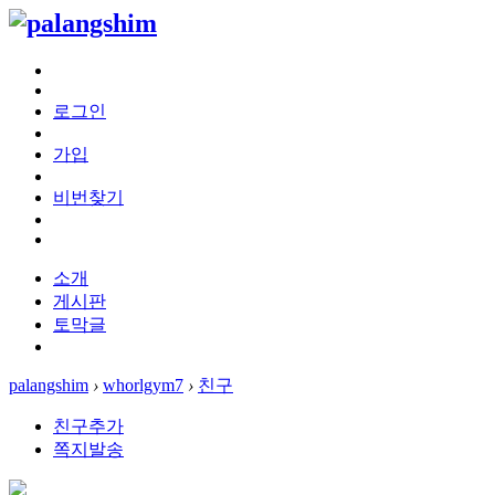
로그인
가입
비번찾기
소개
게시판
토막글
palangshim
›
whorlgym7
›
친구
친구추가
쪽지발송