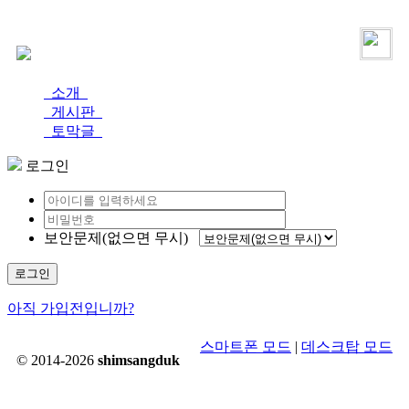
로그인
가입
소개
게시판
토막글
로그인
보안문제(없으면 무시)
로그인
아직 가입전입니까?
스마트폰 모드
|
데스크탑 모드
© 2014-2026
shimsangduk