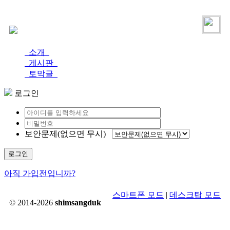
로그인
가입
소개
게시판
토막글
로그인
보안문제(없으면 무시)
로그인
아직 가입전입니까?
스마트폰 모드
|
데스크탑 모드
© 2014-2026
shimsangduk