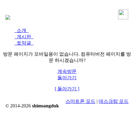
로그인
가입
소개
게시판
토막글
방문 페이지가 모바일용이 없습니다. 컴퓨터버전 페이지를 방
문 하시겠습니까?
계속방문
돌아가기
[ 돌아가기 ]
스마트폰 모드
|
데스크탑 모드
© 2014-2026
shimsangduk