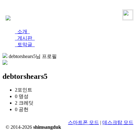
로그인
가입
소개
게시판
토막글
debtorshears5님 프로필
debtorshears5
2
포인트
0
명성
2
크레딧
0
공헌
스마트폰 모드
|
데스크탑 모드
© 2014-2026
shimsangduk