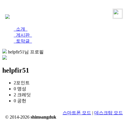
로그인
가입
소개
게시판
토막글
helpfir51님 프로필
helpfir51
2
포인트
0
명성
2
크레딧
0
공헌
스마트폰 모드
|
데스크탑 모드
© 2014-2026
shimsangduk