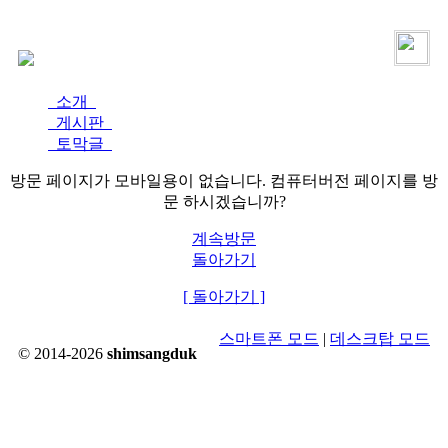
로그인
가입
소개
게시판
토막글
방문 페이지가 모바일용이 없습니다. 컴퓨터버전 페이지를 방
문 하시겠습니까?
계속방문
돌아가기
[ 돌아가기 ]
스마트폰 모드
|
데스크탑 모드
© 2014-2026
shimsangduk