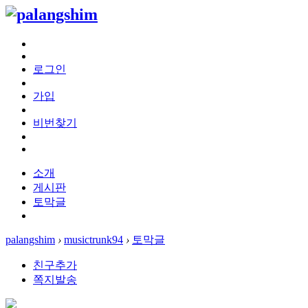
로그인
가입
비번찾기
소개
게시판
토막글
palangshim
›
musictrunk94
›
토막글
친구추가
쪽지발송