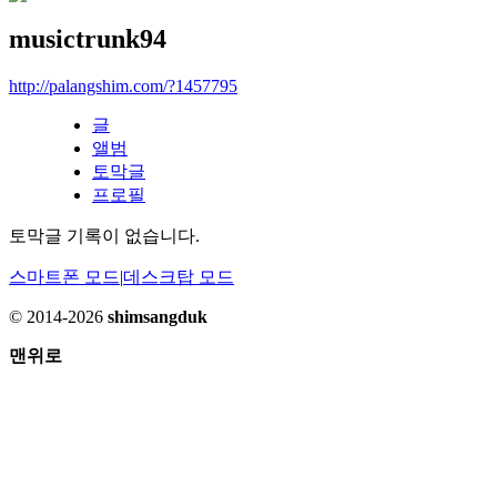
musictrunk94
http://palangshim.com/?1457795
글
앨범
토막글
프로필
토막글 기록이 없습니다.
스마트폰 모드
|
데스크탑 모드
© 2014-2026
shimsangduk
맨위로