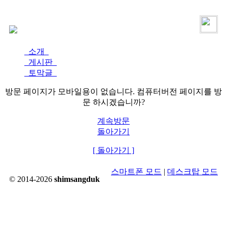
로그인
가입
소개
게시판
토막글
방문 페이지가 모바일용이 없습니다. 컴퓨터버전 페이지를 방
문 하시겠습니까?
계속방문
돌아가기
[ 돌아가기 ]
스마트폰 모드
|
데스크탑 모드
© 2014-2026
shimsangduk