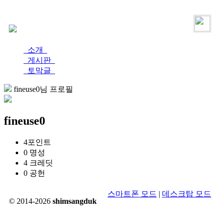
로그인
가입
소개
게시판
토막글
fineuse0님 프로필
fineuse0
4
포인트
0
명성
4
크레딧
0
공헌
스마트폰 모드
|
데스크탑 모드
© 2014-2026
shimsangduk