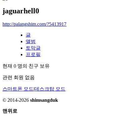
jaguarhell0
http://palangshim.com/?5413917
글
앨범
토막글
프로필
현재
0
명의 친구 보유
관련 회원 없음
스마트폰 모드
|
데스크탑 모드
© 2014-2026
shimsangduk
맨위로