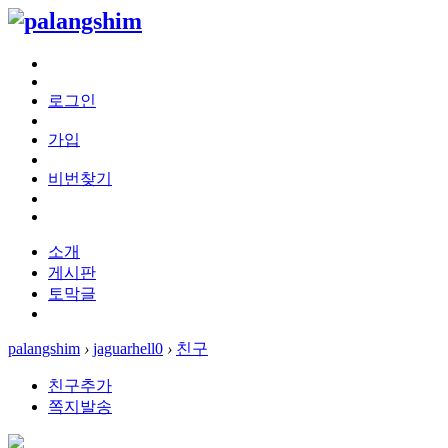
로그인
가입
비번찾기
소개
게시판
토막글
palangshim
›
jaguarhell0
›
친구
친구추가
쪽지발송