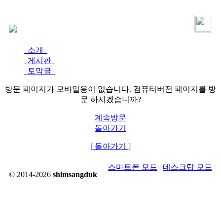
로그인
가입
소개
게시판
토막글
방문 페이지가 모바일용이 없습니다. 컴퓨터버전 페이지를 방
문 하시겠습니까?
계속방문
돌아가기
[ 돌아가기 ]
스마트폰 모드
|
데스크탑 모드
© 2014-2026
shimsangduk