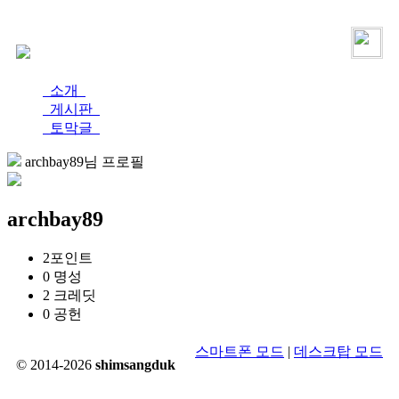
로그인
가입
소개
게시판
토막글
archbay89님 프로필
archbay89
2
포인트
0
명성
2
크레딧
0
공헌
스마트폰 모드
|
데스크탑 모드
© 2014-2026
shimsangduk