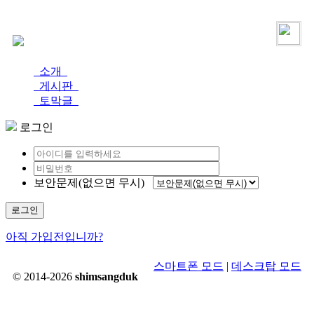
로그인
가입
소개
게시판
토막글
로그인
보안문제(없으면 무시)
로그인
아직 가입전입니까?
스마트폰 모드
|
데스크탑 모드
© 2014-2026
shimsangduk