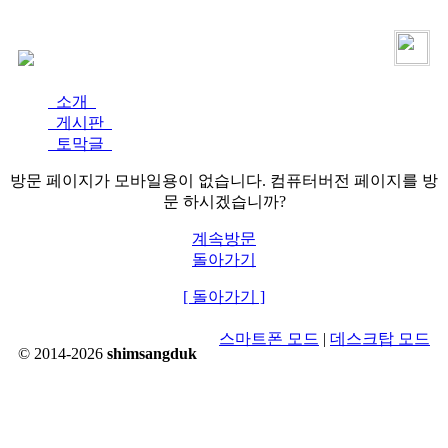
로그인
가입
소개
게시판
토막글
방문 페이지가 모바일용이 없습니다. 컴퓨터버전 페이지를 방
문 하시겠습니까?
계속방문
돌아가기
[ 돌아가기 ]
스마트폰 모드
|
데스크탑 모드
© 2014-2026
shimsangduk