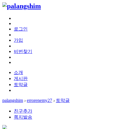
로그인
가입
비번찾기
소개
게시판
토막글
palangshim
›
errorenemy27
›
토막글
친구추가
쪽지발송