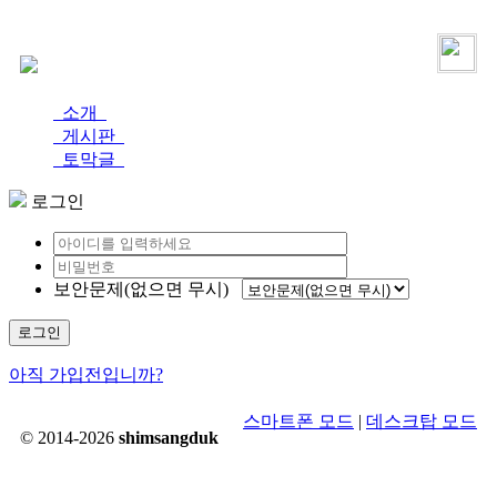
로그인
가입
소개
게시판
토막글
로그인
보안문제(없으면 무시)
로그인
아직 가입전입니까?
스마트폰 모드
|
데스크탑 모드
© 2014-2026
shimsangduk