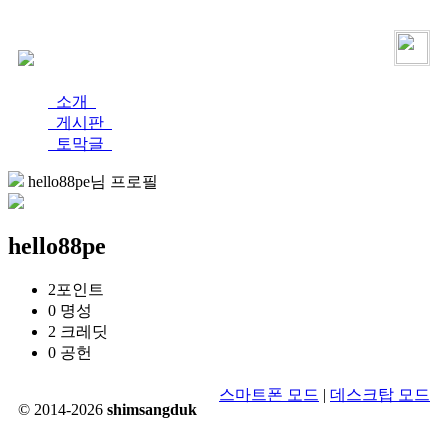
로그인
가입
소개
게시판
토막글
hello88pe님 프로필
hello88pe
2
포인트
0
명성
2
크레딧
0
공헌
스마트폰 모드
|
데스크탑 모드
© 2014-2026
shimsangduk