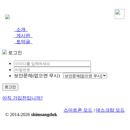
로그인
가입
소개
게시판
토막글
로그인
보안문제(없으면 무시)
로그인
아직 가입전입니까?
스마트폰 모드
|
데스크탑 모드
© 2014-2026
shimsangduk