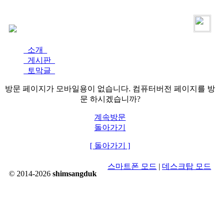
로그인
가입
소개
게시판
토막글
방문 페이지가 모바일용이 없습니다. 컴퓨터버전 페이지를 방
문 하시겠습니까?
계속방문
돌아가기
[ 돌아가기 ]
스마트폰 모드
|
데스크탑 모드
© 2014-2026
shimsangduk