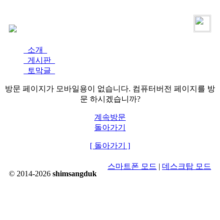
로그인
가입
소개
게시판
토막글
방문 페이지가 모바일용이 없습니다. 컴퓨터버전 페이지를 방
문 하시겠습니까?
계속방문
돌아가기
[ 돌아가기 ]
스마트폰 모드
|
데스크탑 모드
© 2014-2026
shimsangduk