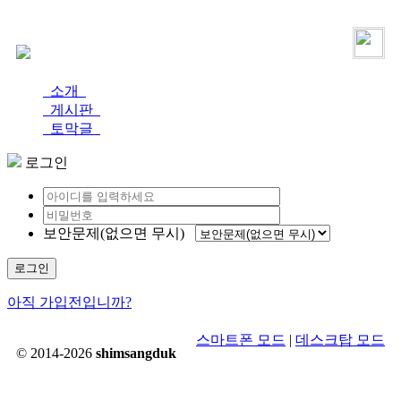
로그인
가입
소개
게시판
토막글
로그인
보안문제(없으면 무시)
로그인
아직 가입전입니까?
스마트폰 모드
|
데스크탑 모드
© 2014-2026
shimsangduk