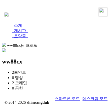
로그인
가입
소개
게시판
토막글
ww88cx님 프로필
ww88cx
2
포인트
0
명성
2
크레딧
0
공헌
스마트폰 모드
|
데스크탑 모드
© 2014-2026
shimsangduk