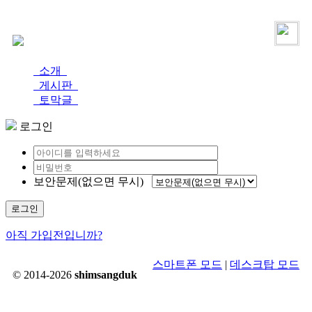
로그인
가입
소개
게시판
토막글
로그인
보안문제(없으면 무시)
로그인
아직 가입전입니까?
스마트폰 모드
|
데스크탑 모드
© 2014-2026
shimsangduk