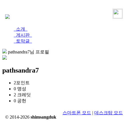
로그인
가입
소개
게시판
토막글
pathsandra7님 프로필
pathsandra7
2
포인트
0
명성
2
크레딧
0
공헌
스마트폰 모드
|
데스크탑 모드
© 2014-2026
shimsangduk