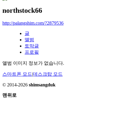
northstock66
http://palangshim.com/?2879536
글
앨범
토막글
프로필
앨범 이미지 정보가 없습니다.
스마트폰 모드
|
데스크탑 모드
© 2014-2026
shimsangduk
맨위로