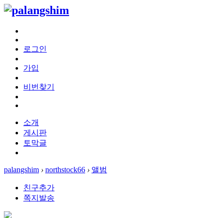
로그인
가입
비번찾기
소개
게시판
토막글
palangshim
›
northstock66
›
앨범
친구추가
쪽지발송