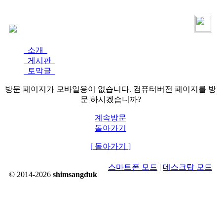
로그인
가입
소개
게시판
토막글
방문 페이지가 모바일용이 없습니다. 컴퓨터버전 페이지를 방
문 하시겠습니까?
계속방문
돌아가기
[ 돌아가기 ]
스마트폰 모드
|
데스크탑 모드
© 2014-2026
shimsangduk