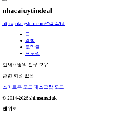
nhacaiuytindeal
http://palangshim.com/?5414261
글
앨범
토막글
프로필
현재
0
명의 친구 보유
관련 회원 없음
스마트폰 모드
|
데스크탑 모드
© 2014-2026
shimsangduk
맨위로