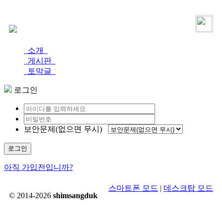
로그인
가입
소개
게시판
토막글
로그인
보안문제(없으면 무시)
로그인
아직 가입전입니까?
스마트폰 모드
|
데스크탑 모드
© 2014-2026
shimsangduk