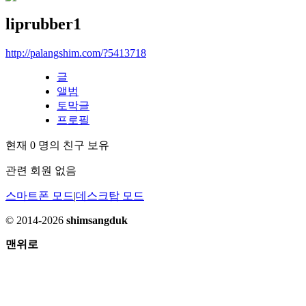
liprubber1
http://palangshim.com/?5413718
글
앨범
토막글
프로필
현재
0
명의 친구 보유
관련 회원 없음
스마트폰 모드
|
데스크탑 모드
© 2014-2026
shimsangduk
맨위로