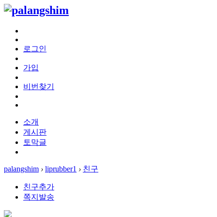
로그인
가입
비번찾기
소개
게시판
토막글
palangshim
›
liprubber1
›
친구
친구추가
쪽지발송