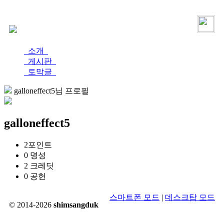
로그인
가입
소개
게시판
토막글
galloneffect5님 프로필
galloneffect5
2
포인트
0
명성
2
크레딧
0
공헌
스마트폰 모드
|
데스크탑 모드
© 2014-2026
shimsangduk