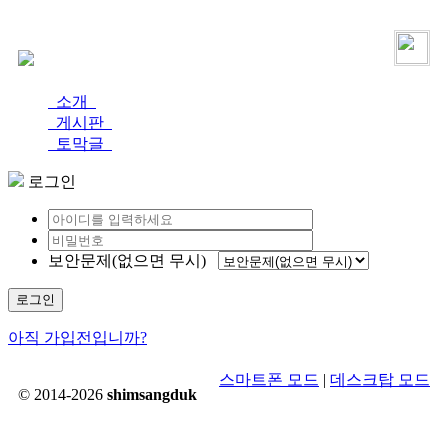
로그인
가입
소개
게시판
토막글
로그인
보안문제(없으면 무시)
로그인
아직 가입전입니까?
스마트폰 모드
|
데스크탑 모드
© 2014-2026
shimsangduk