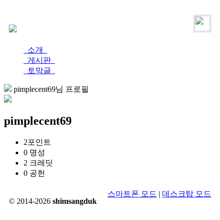
로그인
가입
소개
게시판
토막글
pimplecent69님 프로필
pimplecent69
2
포인트
0
명성
2
크레딧
0
공헌
스마트폰 모드
|
데스크탑 모드
© 2014-2026
shimsangduk