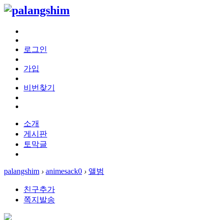
로그인
가입
비번찾기
소개
게시판
토막글
palangshim
›
animesack0
›
앨범
친구추가
쪽지발송