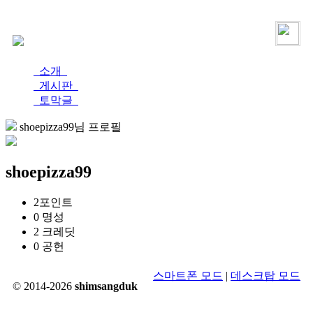
로그인
가입
소개
게시판
토막글
shoepizza99님 프로필
shoepizza99
2
포인트
0
명성
2
크레딧
0
공헌
스마트폰 모드
|
데스크탑 모드
© 2014-2026
shimsangduk