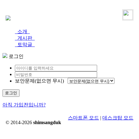
로그인
가입
소개
게시판
토막글
로그인
보안문제(없으면 무시)
로그인
아직 가입전입니까?
스마트폰 모드
|
데스크탑 모드
© 2014-2026
shimsangduk