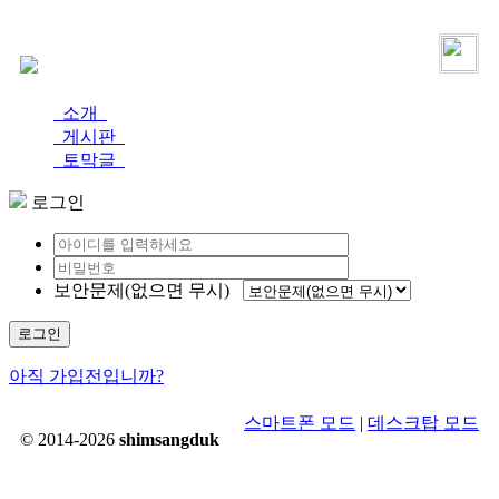
로그인
가입
소개
게시판
토막글
로그인
보안문제(없으면 무시)
로그인
아직 가입전입니까?
스마트폰 모드
|
데스크탑 모드
© 2014-2026
shimsangduk